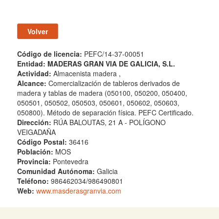
Código de licencia:
PEFC/14-37-00051
Entidad:
MADERAS GRAN VIA DE GALICIA, S.L.
Actividad:
Almacenista madera ,
Alcance:
Comercialización de tableros derivados de
madera y tablas de madera (050100, 050200, 050400,
050501, 050502, 050503, 050601, 050602, 050603,
050800). Método de separación física. PEFC Certificado.
Dirección:
RÚA BALOUTAS, 21 A - POLÍGONO
VEIGADAÑA
Código Postal:
36416
Población:
MOS
Provincia:
Pontevedra
Comunidad Autónoma:
Galicia
Teléfono:
986462034/986490801
Web:
www.masderasgranvia.com