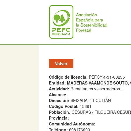
Código de licencia:
PEFC/14-31-00235
Entidad:
MADERAS VAAMONDE SOUTO, S
Actividad:
Rematantes y aserraderos ,
Alcance:
Dirección:
SEIXADA, 11 CUTIÁN
Código Postal:
15391
Población:
CESURAS / FILGUEIRA CESU
Provincia:
Comunidad Autónoma:
Teléfono:
608176900