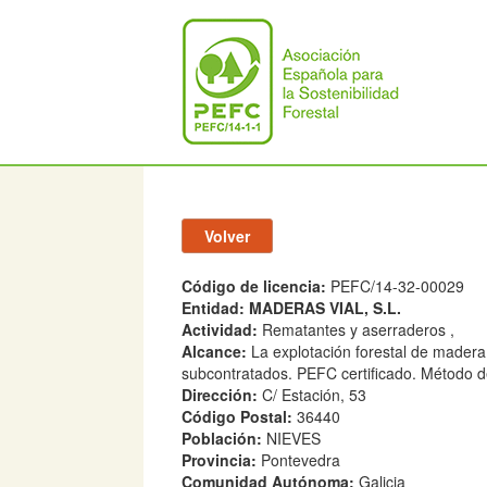
Código de licencia:
PEFC/14-32-00029
Entidad:
MADERAS VIAL, S.L.
Actividad:
Rematantes y aserraderos ,
Alcance:
La explotación forestal de madera
subcontratados. PEFC certificado. Método d
Dirección:
C/ Estación, 53
Código Postal:
36440
Población:
NIEVES
Provincia:
Pontevedra
Comunidad Autónoma:
Galicia