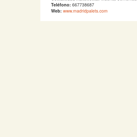
Teléfono:
667738687
Web:
www.madridpalets.com