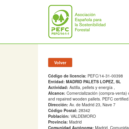
Código de licencia:
PEFC/14-31-00398
Entidad:
MADRID PALETS LOPEZ, SL
Actividad:
Astilla, pellets y energía ,
Alcance:
Comercialización (compra-venta) d
and repaired wooden pallets. PEFC certified
Dirección:
Av. de Madrid 23, Nave 7
Código Postal:
28342
Población:
VALDEMORO
Provincia:
Madrid
Comunidad Autónoma:
Madrid, Comunida