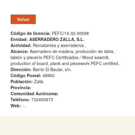
Código de licencia:
PEFC/14-32-00098
Entidad:
ASERRADERO ZALLA, S.L.
Actividad:
Rematantes y aserraderos ,
Alcance:
Aserradero de madera, producción de tabla,
tablón y piecerío PEFC Certificados / Wood sawmill,
production of board, plank and piecework PEFC certified..
Dirección:
Barrio El Baular, s/n.
Código Postal:
48860
Población:
Zalla
Provincia:
Comunidad Autónoma:
Teléfono:
722455873
Web:
--