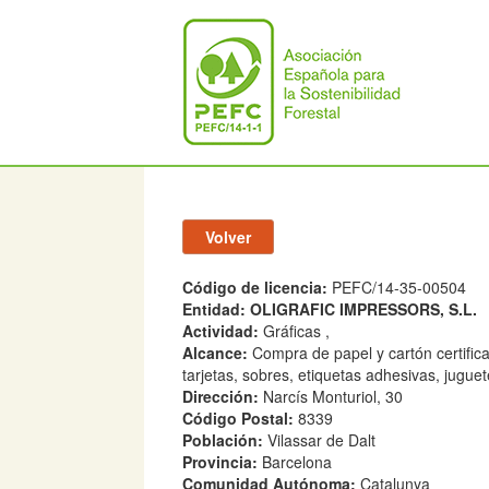
Código de licencia:
PEFC/14-35-00504
Entidad:
OLIGRAFIC IMPRESSORS, S.L.
Actividad:
Gráficas ,
Alcance:
Compra de papel y cartón certific
tarjetas, sobres, etiquetas adhesivas, juguet
Dirección:
Narcís Monturiol, 30
Código Postal:
8339
Población:
Vilassar de Dalt
Provincia:
Barcelona
Comunidad Autónoma:
Catalunya