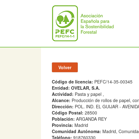
Código de licencia:
PEFC/14-35-00345
Entidad:
OVELAR, S.A.
Actividad:
Pasta y papel ,
Alcance:
Producción de rollos de papel, co
Dirección:
POL. IND. EL GUIJAR - AVENID
Código Postal:
28500
Población:
ARGANDA REY
Provincia:
Madrid
Comunidad Autónoma:
Madrid, Comunida
Teléfono:
918760330