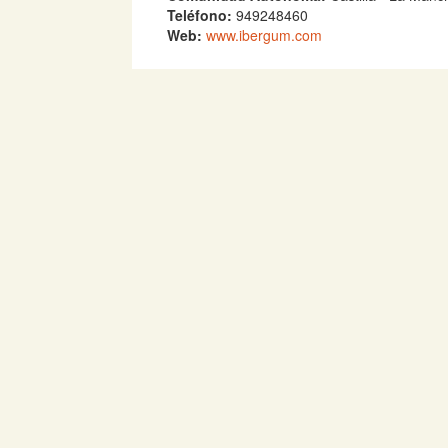
Teléfono:
949248460
Web:
www.ibergum.com