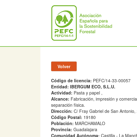
Código de licencia:
PEFC/14-33-00057
Entidad:
IBERGUM ECO, S.L.U.
Actividad:
Pasta y papel ,
Alcance:
Fabricación, impresión y comercia
separación física.
Dirección:
C/ Fray Gabriel de San Antonio, 
Código Postal:
19180
Población:
MARCHAMALO
Provincia:
Guadalajara
Comunidad Autónoma:
Castilla - La Manc