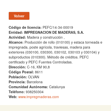
Código de licencia:
PEFC/14-34-00019
Entidad:
IMPREGNACION DE MADERAS, S.A.
Actividad:
Madera y construcción ,
Alcance:
Producción de rollo (010100) y estaca torneada e
impregnada, poste agrícola, traviesas, madera para
exteriores (030100, 030300, 030102, 030103 y 030104) y
subproductos (010300). Método de créditos. PEFC
certificado y PEFC Fuentes Controladas.
Dirección:
C-16, KM 90,8
Código Postal:
8611
Población:
OLVAN
Provincia:
Barcelona
Comunidad Autónoma:
Catalunya
Teléfono:
938250304
Web:
www.impregmaderas.com