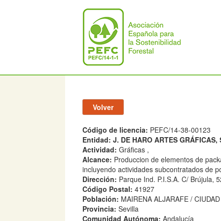
Código de licencia:
PEFC/14-38-00123
Entidad:
J. DE HARO ARTES GRÁFICAS, S
Actividad:
Gráficas ,
Alcance:
Produccion de elementos de packag
incluyendo actividades subcontratados de p
Dirección:
Parque Ind. P.I.S.A. C/ Brújula, 5
Código Postal:
41927
Población:
MAIRENA ALJARAFE / CIUDAD
Provincia:
Sevilla
Comunidad Autónoma:
Andalucía